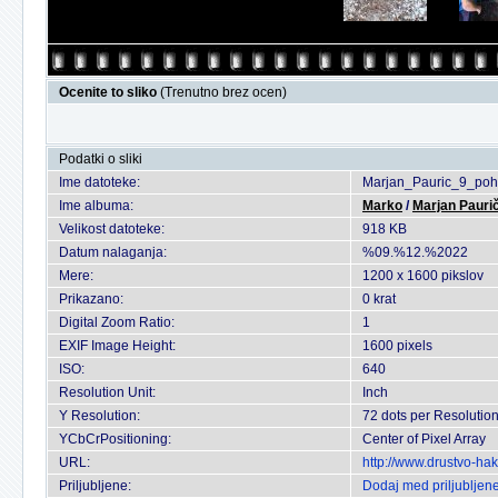
Ocenite to sliko
(Trenutno brez ocen)
Podatki o sliki
Ime datoteke:
Marjan_Pauric_9_poh
Ime albuma:
Marko
/
Marjan Paurič
Velikost datoteke:
918 KB
Datum nalaganja:
%09.%12.%2022
Mere:
1200 x 1600 pikslov
Prikazano:
0 krat
Digital Zoom Ratio:
1
EXIF Image Height:
1600 pixels
ISO:
640
Resolution Unit:
Inch
Y Resolution:
72 dots per Resolutio
YCbCrPositioning:
Center of Pixel Array
URL:
http://www.drustvo-ha
Priljubljene:
Dodaj med priljubljen