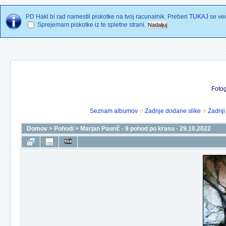
PD Hakl bi rad namestil piskotke na tvoj racunalnik. Preberi
TUKAJ
se vec
Sprejemam piskotke iz te spletne strani.
Fotog
Seznam albumov
Zadnje dodane slike
Zadnji
Domov
>
Pohodi
>
Marjan Paurič - 9 pohod po krasu - 29.10.2022