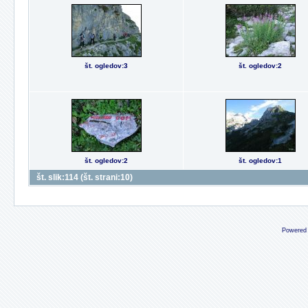
št. ogledov:3
št. ogledov:2
št. ogledov:2
št. ogledov:1
št. slik:114 (št. strani:10)
Powered