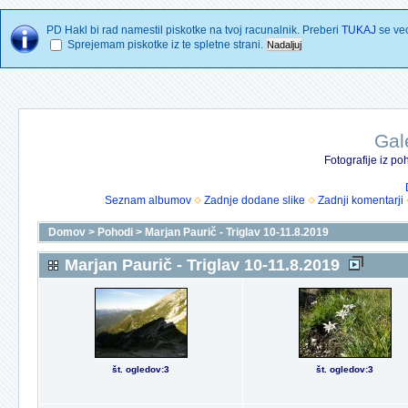
PD Hakl bi rad namestil piskotke na tvoj racunalnik. Preberi
TUKAJ
se vec
Sprejemam piskotke iz te spletne strani.
Gal
Fotografije iz p
Seznam albumov
Zadnje dodane slike
Zadnji komentarji
Domov
>
Pohodi
>
Marjan Paurič - Triglav 10-11.8.2019
Marjan Paurič - Triglav 10-11.8.2019
št. ogledov:3
št. ogledov:3