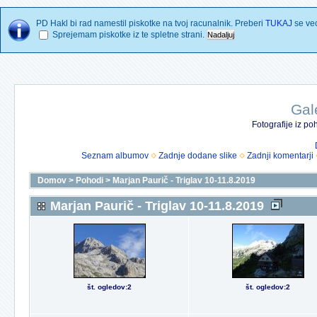
PD Hakl bi rad namestil piskotke na tvoj racunalnik. Preberi
TUKAJ
se vec
Sprejemam piskotke iz te spletne strani.
Gal
Fotografije iz p
Seznam albumov
Zadnje dodane slike
Zadnji komentarji
Domov
>
Pohodi
>
Marjan Paurič - Triglav 10-11.8.2019
Marjan Paurič - Triglav 10-11.8.2019
št. ogledov:2
št. ogledov:2