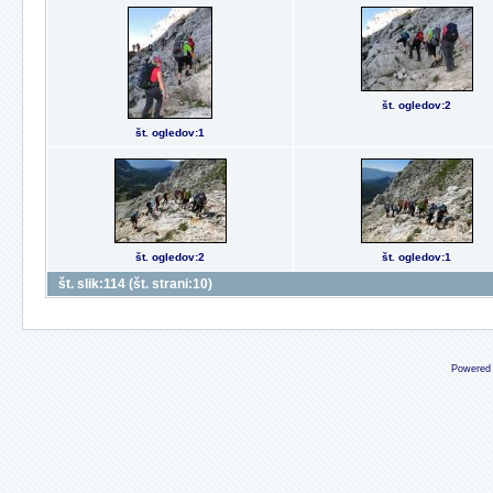
št. ogledov:2
št. ogledov:1
št. ogledov:2
št. ogledov:1
št. slik:114 (št. strani:10)
Powered