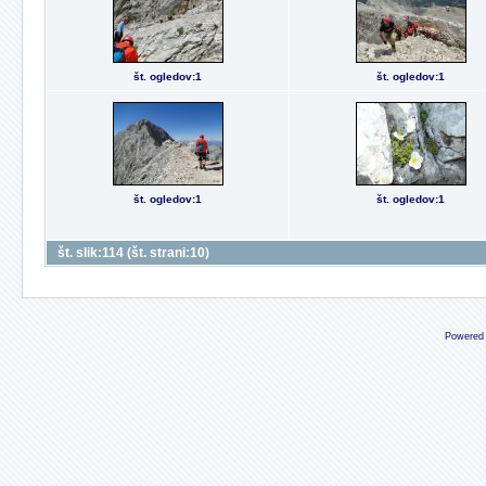
št. ogledov:1
št. ogledov:1
št. ogledov:1
št. ogledov:1
št. slik:114 (št. strani:10)
Powered