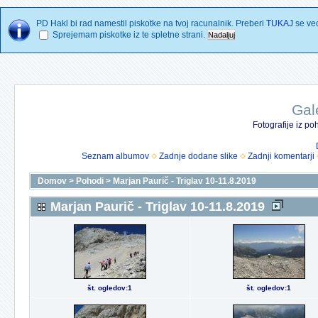
PD Hakl bi rad namestil piskotke na tvoj racunalnik. Preberi
TUKAJ
se vec
Sprejemam piskotke iz te spletne strani.
Gal
Fotografije iz p
Seznam albumov
Zadnje dodane slike
Zadnji komentarji
Domov
>
Pohodi
>
Marjan Paurič - Triglav 10-11.8.2019
Marjan Paurič - Triglav 10-11.8.2019
št. ogledov:1
št. ogledov:1