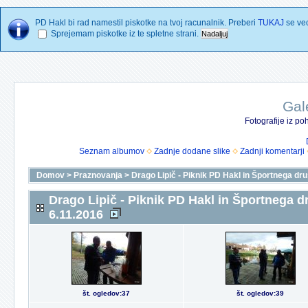
PD Hakl bi rad namestil piskotke na tvoj racunalnik. Preberi
TUKAJ
se vec
Sprejemam piskotke iz te spletne strani.
Gal
Fotografije iz p
Seznam albumov
Zadnje dodane slike
Zadnji komentarji
Domov
>
Praznovanja
>
Drago Lipič - Piknik PD Hakl in Športnega dru
Drago Lipič - Piknik PD Hakl in Športnega d
6.11.2016
št. ogledov:37
št. ogledov:39