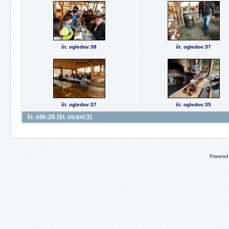
št. ogledov:38
št. ogledov:37
št. ogledov:37
št. ogledov:35
št. slik:26 (št. strani:3)
Powered